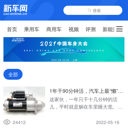
搜索
首页
乘用车
商用车
视频
评测
新能源
全部
1年干90分钟活，汽车上最“懒”的
零件就是它
这家伙，一年只干十几分钟的活
儿，平时就是躺在车里睡大觉。可
要没了它，车子还寸步难行。这
么“懒”还如此重要的家伙，它到底
24412
2022-05-16