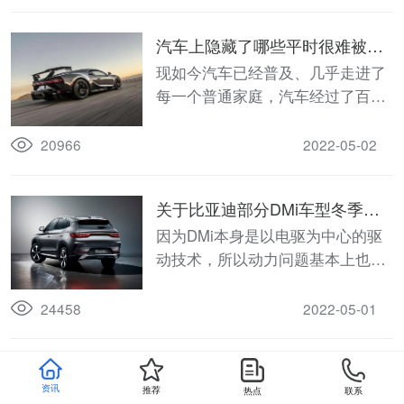
是谁？
汽车上隐藏了哪些平时很难被发
现，关键时却非常有用的配置？
现如今汽车已经普及、几乎走进了
每一个普通家庭，汽车经过了百余
年的发展，所涉及的技术越来越高
端，而功能、配置也越来越丰富；
20966
2022-05-02
只不过在众多的功能、配置中，有
些是展现在明面上的，而有些则是
关于比亚迪部分DMi车型冬季油
隐藏在不起眼的地方默默地做着本
耗大增和高速掉电失速谈谈改进
因为DMi本身是以电驱为中心的驱
职工作。
策略
动技术，所以动力问题基本上也都
是电驱的驱动策略或者是电驱系统
短板造成的，跟发动机关系不大。
24458
2022-05-01
盘点大众211发动机1.6L通病，
资讯
推荐
热点
联系
ea211发动机1.6L缺陷
大众ea211系列发动机除目前最流