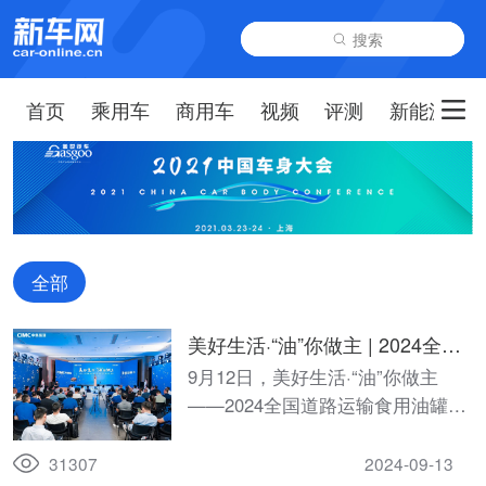
搜索
首页
乘用车
商用车
视频
评测
新能源
全部
美好生活·“油”你做主 | 2024全国
道路运输食用油罐式车辆技术峰
9月12日，美好生活·“油”你做主
会圆满举行！
——2024全国道路运输食用油罐式
车辆技术峰会暨中集·陕汽一体化食
用油运输专用罐车发布会在安徽芜
31307
2024-09-13