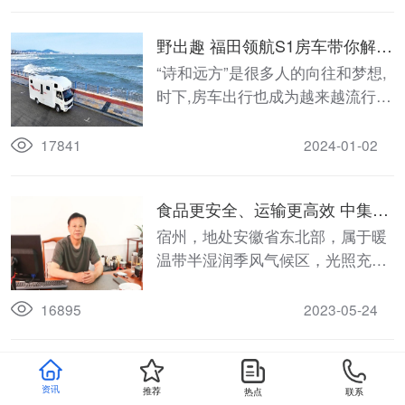
湖隆重举行。
野出趣 福田领航S1房车带你解锁
冬日旅居新体验
“诗和远方”是很多人的向往和梦想,
时下,房车出行也成为越来越流行的
旅游方式。
17841
2024-01-02
食品更安全、运输更高效 中集强
冠全新一代食品级“全能王陀螺
宿州，地处安徽省东北部，属于暖
罐”粉罐车让用户更放心
温带半湿润季风气候区，光照充
足、肥沃的土地使得宿州成为优质
高产小麦来源地。
16895
2023-05-24
2023年2月新能源专用车分析
资讯
推荐
热点
联系
近5年来，我国城市快递物流行业