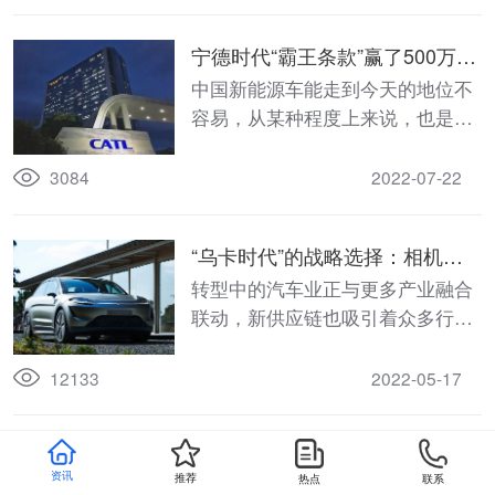
中国乘用车ADAS摄像头市场规模
可达250亿元。
宁德时代“霸王条款”赢了500万！
曾毓群却输了格局！
中国新能源车能走到今天的地位不
容易，从某种程度上来说，也是传
统汽车行业的豁达和格局造就的。
宁德时代“滥用”竞业限制，如果不
3084
2022-07-22
加以纠正，最终将搬起石头砸自己
的脚。
“乌卡时代”的战略选择：相机三
强佳能、尼康、索尼入局车用传
转型中的汽车业正与更多产业融合
感器
联动，新供应链也吸引着众多行业
巨头入围其中，而面对转型后的广
阔前景，巨头们正跃跃欲试，下场
12133
2022-05-17
深入。
汽车芯片，缺到什么时候？
资讯
推荐
热点
联系
由于长期的半导体不足等原因，丰