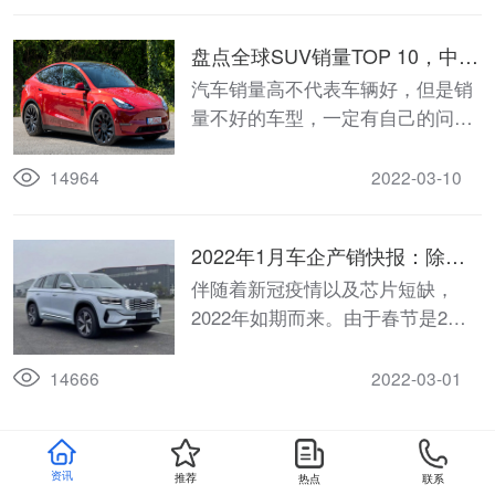
盘点全球SUV销量TOP 10，中国
唯一神车上榜！第一你猜是哪
汽车销量高不代表车辆好，但是销
款？
量不好的车型，一定有自己的问
题。那么一款车型一年的销量超过
30万辆，在品质方面，肯定有自己
14964
2022-03-10
的独家优点。
2022年1月车企产销快报：除了
吉利、长城，国产品牌集体开门
伴随着新冠疫情以及芯片短缺，
红 合资品牌冰火两重天
2022年如期而来。由于春节是2月
初，以及各个车企的假期不同，导
致车企的销量快报更加不均了。
14666
2022-03-01
资讯
推荐
热点
联系