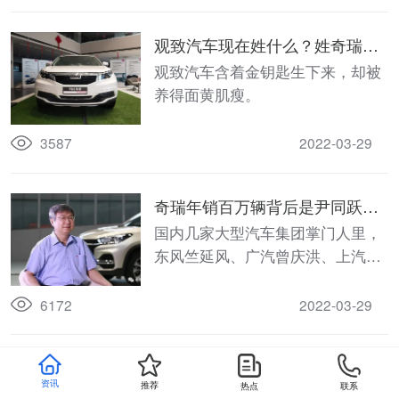
观致汽车现在姓什么？姓奇瑞？
NO！姓宝能？NO！
观致汽车含着金钥匙生下来，却被
养得面黄肌瘦。
3587
2022-03-29
奇瑞年销百万辆背后是尹同跃无
尽的白发，无言的愁绪
国内几家大型汽车集团掌门人里，
东风竺延风、广汽曾庆洪、上汽陈
虹都是61岁，奇瑞尹同跃刚到花甲
之年。
6172
2022-03-29
汽车人物录 | 山西运城穷小子，起了“大
资讯
推荐
热点
联系
运”，不仅事业腾达，还娶上了“贵妃”
昔日，久负盛名的摩托车企业嘉陵、力帆