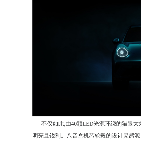
不仅如此,由40颗LED光源环绕的猫眼
明亮且锐利。八音盒机芯轮毂的设计灵感源