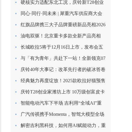
硬核实力适配东北工况，庆铃新T28创业
家长春上市圆满收官
同心·同行·同未来 | 犀重汽车供应商大会
圆满落幕
红旗品牌携三大子品牌重磅新品亮相2026
北京车展
油电双驱！北京重卡多款全新产品亮相
2026合作伙伴大会
长城欧拉5将于12月16日上市，发布会五
大看点提前揭秘！
与「有为青年」共赴下一站！全新领克07
EM-P上市限时价13.98万起
庆铃40年大事记：改革先行者的破冰答卷
（1985-1993）
经典魅力再度绽放！2025款欧拉好猫预售
启程，8.98万元起！
庆铃T28创业家潍坊上市 10万级创富皮卡
再树标杆
智能电动汽车下半场 吉利用“全域AI”重
塑安全边界
广汽传祺携手Momenta，智驾大模型全场
景落地
解密吉利黑科技，如何用AI赋能动力，重