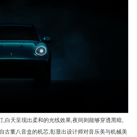
大灯,白天呈现出柔和的光线效果,夜间则能够穿透黑暗,
自古董八音盒的机芯,彰显出设计师对音乐美与机械美