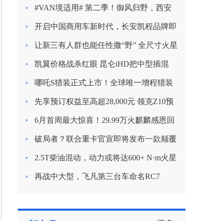
新定义混动节能？
#VAN境适用# 第二季！御风归野，西安
房车之旅
开启中国商用车新时代，长安凯程品牌即
将焕新启航
让新三有人群也能任性撒“野” 全尺寸火星
9越野版渲染图曝光
凯翼价格战杀红眼 昆仑iHD把中型插混
SUV杀到9.99万
哪吒S猎装正式上市！全球唯一增程猎装
轿车起售价15.99万
先享预订权益至高超28,000元 领克Z10预
订开启
6月首周最大惊喜！29.99万火麒麟感恩回
归！
破局者？联合重卡官宣即将发布一款颠覆
行业的产品！
2.5T柴油混动，动力或将达600+ N·m火星
皮卡越野越心动
再战中大型，飞凡第三台车命名RC7