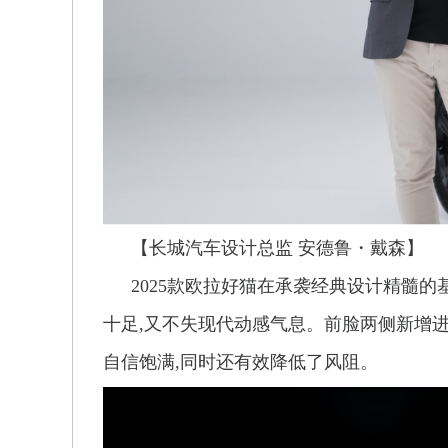
【长城汽车设计总监 安德鲁・戴森】
2025款欧拉好猫在承袭经典设计精髓的
十足,又不失现代动感气息。前脸两侧新增进
自信饱满,同时还有效降低了风阻。