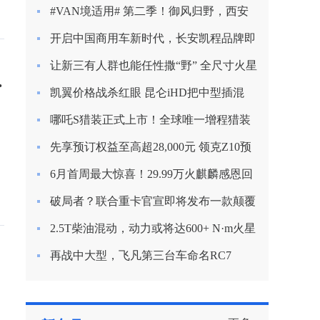
新定义混动节能？
#VAN境适用# 第二季！御风归野，西安
房车之旅
开启中国商用车新时代，长安凯程品牌即
将焕新启航
让新三有人群也能任性撒“野” 全尺寸火星
回不是新能源车
9越野版渲染图曝光
凯翼价格战杀红眼 昆仑iHD把中型插混
SUV杀到9.99万
哪吒S猎装正式上市！全球唯一增程猎装
轿车起售价15.99万
先享预订权益至高超28,000元 领克Z10预
订开启
6月首周最大惊喜！29.99万火麒麟感恩回
归！
破局者？联合重卡官宣即将发布一款颠覆
行业的产品！
2.5T柴油混动，动力或将达600+ N·m火星
皮卡越野越心动
再战中大型，飞凡第三台车命名RC7