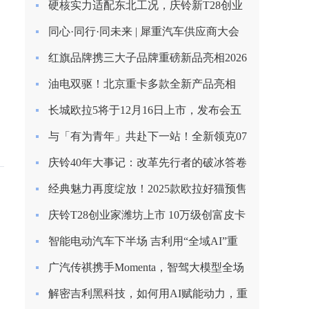
硬核实力适配东北工况，庆铃新T28创业
家长春上市圆满收官
同心·同行·同未来 | 犀重汽车供应商大会
圆满落幕
红旗品牌携三大子品牌重磅新品亮相2026
北京车展
油电双驱！北京重卡多款全新产品亮相
2026合作伙伴大会
长城欧拉5将于12月16日上市，发布会五
大看点提前揭秘！
与「有为青年」共赴下一站！全新领克07
EM-P上市限时价13.98万起
庆铃40年大事记：改革先行者的破冰答卷
（1985-1993）
经典魅力再度绽放！2025款欧拉好猫预售
启程，8.98万元起！
庆铃T28创业家潍坊上市 10万级创富皮卡
再树标杆
智能电动汽车下半场 吉利用“全域AI”重
塑安全边界
广汽传祺携手Momenta，智驾大模型全场
景落地
解密吉利黑科技，如何用AI赋能动力，重