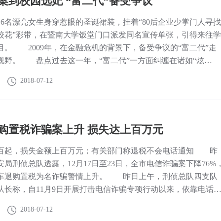
案到校园选妃 “富二代”备受争议
日，6名漂亮女生身穿惹眼的圣诞裙装，挂着“80后企业少掌门人寻找
校花”彩带，在暨南大学饭堂门口派发同名宣传单张，引得来往学
目。 2009年，在金融危机的背景下，备受争议的“富二代”走
视野。 盘点过去这一年，“富二代”一方面纠缠在诸如“炫
车案”、“调戏少女”、“打人”等负面新闻里；另一方面，也有一
2018-07-12
代”个案和调查显示这个群体“积极向上”，跟我们想象
购置税诈骗案上升 损失达上百万元
百起，损失金额上百万元；有关部门称退税不会电话通知 昨
局刑侦总队透露，12月17日至23日，全市电信诈骗案下降76%
车退购置税为名诈骗警情上升。 昨日上午，刑侦总队四支队
队长称，自11月9日开展打击电信诈骗专项行动以来，依靠电话
汽车购置税为名诈骗案件发生近百起，损失金额100多万。从12
2018-07-12
2月23日，全市电信诈骗案件环比下降76%，但是汽