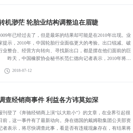
转机渺茫 轮胎业结构调整迫在眉睫
2009年已经过去了，但是最坏的结果却可能是在2010年出现。业
家提示，2010年，中国轮胎行业面临更大的考验。出口锐减、破
行业整合、经营方向转向、寻找新出口，都是摆在他们面前的巨
 昨天，中国橡胶协会秘书长范仁德向记者表示，2010年将
特保案”对我国轮胎产业损害最严重的一年，而世界轮胎等橡胶产
2018-07-12
有明显回暖，更增加了我国橡胶工业运行的困难，今年可能成为
调查经销商事件 利益各方讳莫如深
报刊登了《奔驰经销商上演“以大欺小”》的文章，在业界引起很
日前，这一事件有了最新动向。身在德国的戴姆勒集团公关部资
记者表示，将尽快调查此事，看是否有违规现象存在，有结果将