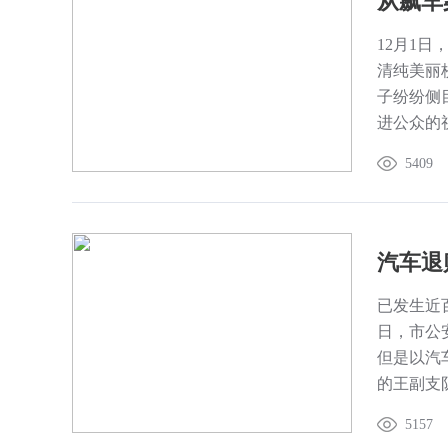
从飙车
12月1
清纯美丽
子纷纷侧
进公众的
富”、“飙
5409
些“富二
汽车退
已发生近
日，市公安
但是以汽
的王副支
短信以退
5157
17日到1