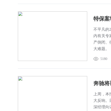
特保案
不平凡的
内有关专
产倒闭、
大难题。
是“轮胎
5180
品市场没
奔驰将
上周，本
大反响。
深经理向