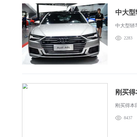
中大型轿
2283
刚买得
刚买得本
8437