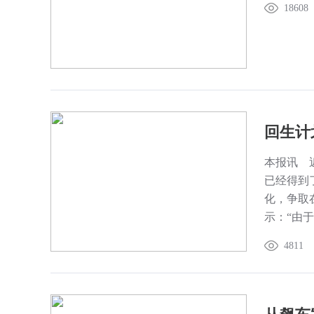
18608
回生计
本报讯 
已经得到
化，争取
示：“由
将贷款转
4811
会更加活
制定和推