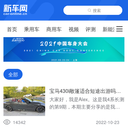
搜索
首页
乘用车
商用车
视频
评测
新能源
全部
宝马430i敞篷适合短途出游吗？
车主说：值得表扬...
大家好，我是Alex。这是我4系长测
的第9期，本期主要分享的是我心
心念念的自驾游！
14342
2022-10-23