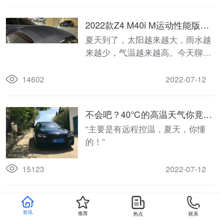
2022款Z4 M40i M运动性能版：
夏日的用车习惯和感受
夏天到了，太阳越来越大，雨水越
来越少，气温越来越高。今天聊聊
Z4这台小车夏日的用车习惯和感
受。
14602
2022-07-12
不会吧？40℃的高温天气你竟不
会用宝马的远程温控功能？
“主要是有远程控温，夏天，你懂
的！”
15123
2022-07-12
挑战世界最高海拔公路！开宝马3
资讯
推荐
热点
联系
系进藏是一种什么样的体验？大
大家好，我是来自武汉的新3系车