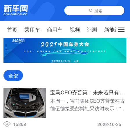
搜索
首页
乘用车
商用车
视频
评测
新能源
全部
宝马CEO齐普策：未来若只有一
种动力形式选择，将是件危险的
本周一，宝马集团CEO齐普策在古
事
德伍德接受彭博社采访时表示：“在
电动汽车已经历约十年迅速扩张
后，下一个趋势（trend）将是氢动
15868
2022-10-25