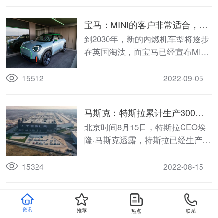
力（hydrogen），当其可扩展性
（scalable）更强时，氢动力将成
宝马：MINI的客户非常适合，并
为最时髦的驾驶方式（the hippest
且热衷于转向电动化
到2030年，新的内燃机车型将逐步
thing to drive）。”
在英国淘汰，而宝马已经宣布MINI
品牌将在2030年实现纯电动，最终
的内燃机车型将于2025年上市销
15512
2022-09-05
售。
马斯克：特斯拉累计生产300万
辆汽车，上海工厂突破100万辆
北京时间8月15日，特斯拉CEO埃
隆·马斯克透露，特斯拉已经生产超
过300万辆车，其中上海工厂生产
了100万辆。马斯克发布推特
15324
2022-08-15
称，“祝贺特斯拉上海超级工厂生产
了第100万辆车！特斯拉全球累计
通用CEO：本世纪中期将超越特斯拉
生产超过了300万辆。”
资讯
推荐
热点
联系
据外媒报道，美国通用汽车首席执行官Marry