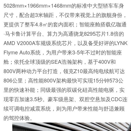
5028mm×1966mm×1468mm的标准中大型轿车车身
尺寸，配合超3米轴距，不仅带来视觉上的旗舰身份，
更提供了整车4.8㎡的套内面积；智能座舱搭载亿咖通
·马卡鲁计算平台、算力为高通骁龙8295芯片1.8倍的
AMD V2000A车规级系统芯片，以及备受好评的LYNK
Flyme Auto系统，为用户带来3-5年不过时的智能座
舱；依托全球顶级的SEA浩瀚架构，基于400V和
800V两种动力平台打造，领克Z10最高纯电续航可达
806公里；高性能800V架构最快可实现15分钟573公
里的快速补能；同级最强的双碳化硅高性能电驱，实
现零百加速3.5秒。豪车级悬架、双腔空悬加及CDC连
续可调电控减震系统，则为用户带来性能与舒适兼顾
的驾控体验。