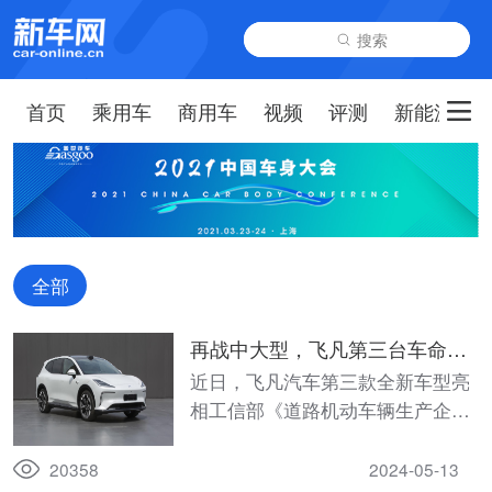
搜索
首页
乘用车
商用车
视频
评测
新能源
全部
再战中大型，飞凡第三台车命名
RC7
近日，飞凡汽车第三款全新车型亮
相工信部《道路机动车辆生产企业
及产品》（383）目录，正式进入
产品公示阶段。
20358
2024-05-13