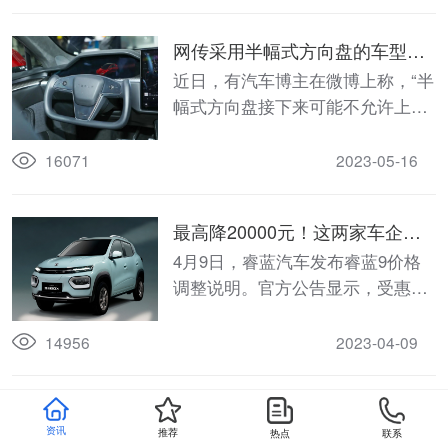
网传采用半幅式方向盘的车型将
不能上汽车公告
近日，有汽车博主在微博上称，“半
幅式方向盘接下来可能不允许上公
告”。“公告”指的是工信部《道路机
动车辆生产企业及产品公告》，只
16071
2023-05-16
有登上这一公告，车辆才能获批生
产，某种意义上可以理解为汽车的
最高降20000元！这两家车企官
生产许可证，但这一消息的真实性
宣降价
4月9日，睿蓝汽车发布睿蓝9价格
还需要进一步确认。
调整说明。官方公告显示，受惠于
全球新能源原材料价格回调，以及
企业成本管控、供应链管理能力提
14956
2023-04-09
升，为回馈广大用户，吉利睿蓝9
将于即日起正式调整官方指导价，
任正非签发内部文件：禁用“华为
至高下调幅度20000元。
资讯
推荐
热点
联系
问界”
3月31日，一则#任正非发文重申华