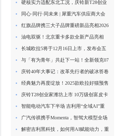
硬核实力适配东北工况，庆铃新T28创业
家长春上市圆满收官
同心·同行·同未来 | 犀重汽车供应商大会
圆满落幕
红旗品牌携三大子品牌重磅新品亮相2026
北京车展
油电双驱！北京重卡多款全新产品亮相
2026合作伙伴大会
长城欧拉5将于12月16日上市，发布会五
大看点提前揭秘！
与「有为青年」共赴下一站！全新领克07
EM-P上市限时价13.98万起
庆铃40年大事记：改革先行者的破冰答卷
（1985-1993）
经典魅力再度绽放！2025款欧拉好猫预售
启程，8.98万元起！
庆铃T28创业家潍坊上市 10万级创富皮卡
再树标杆
智能电动汽车下半场 吉利用“全域AI”重
塑安全边界
广汽传祺携手Momenta，智驾大模型全场
景落地
解密吉利黑科技，如何用AI赋能动力，重