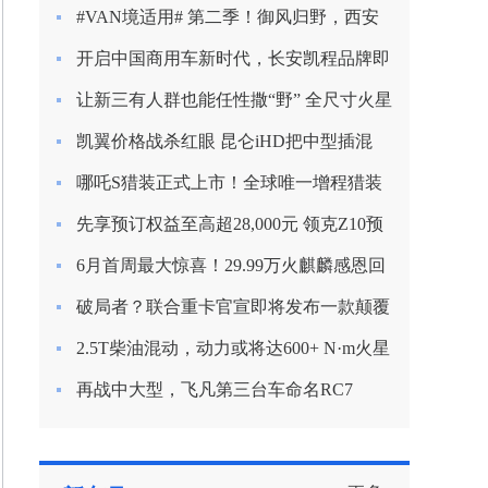
新定义混动节能？
#VAN境适用# 第二季！御风归野，西安
房车之旅
开启中国商用车新时代，长安凯程品牌即
将焕新启航
让新三有人群也能任性撒“野” 全尺寸火星
9越野版渲染图曝光
凯翼价格战杀红眼 昆仑iHD把中型插混
SUV杀到9.99万
哪吒S猎装正式上市！全球唯一增程猎装
轿车起售价15.99万
先享预订权益至高超28,000元 领克Z10预
订开启
6月首周最大惊喜！29.99万火麒麟感恩回
归！
破局者？联合重卡官宣即将发布一款颠覆
行业的产品！
2.5T柴油混动，动力或将达600+ N·m火星
皮卡越野越心动
再战中大型，飞凡第三台车命名RC7