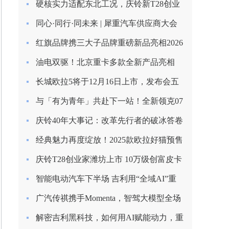
硬核实力适配东北工况，庆铃新T28创业
家长春上市圆满收官
同心·同行·同未来 | 犀重汽车供应商大会
圆满落幕
红旗品牌携三大子品牌重磅新品亮相2026
北京车展
油电双驱！北京重卡多款全新产品亮相
2026合作伙伴大会
长城欧拉5将于12月16日上市，发布会五
大看点提前揭秘！
与「有为青年」共赴下一站！全新领克07
EM-P上市限时价13.98万起
庆铃40年大事记：改革先行者的破冰答卷
（1985-1993）
经典魅力再度绽放！2025款欧拉好猫预售
启程，8.98万元起！
庆铃T28创业家潍坊上市 10万级创富皮卡
再树标杆
智能电动汽车下半场 吉利用“全域AI”重
塑安全边界
广汽传祺携手Momenta，智驾大模型全场
景落地
解密吉利黑科技，如何用AI赋能动力，重