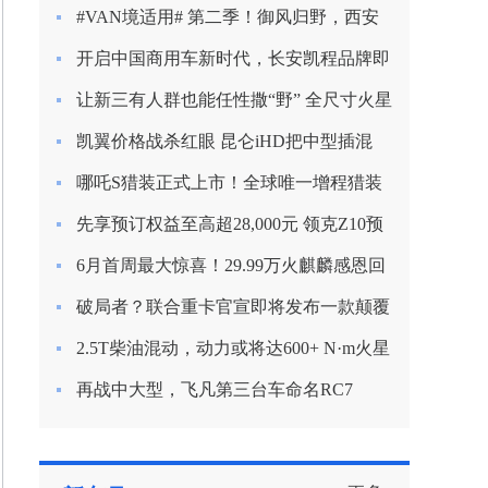
新定义混动节能？
#VAN境适用# 第二季！御风归野，西安
房车之旅
开启中国商用车新时代，长安凯程品牌即
将焕新启航
让新三有人群也能任性撒“野” 全尺寸火星
9越野版渲染图曝光
凯翼价格战杀红眼 昆仑iHD把中型插混
SUV杀到9.99万
哪吒S猎装正式上市！全球唯一增程猎装
轿车起售价15.99万
先享预订权益至高超28,000元 领克Z10预
订开启
6月首周最大惊喜！29.99万火麒麟感恩回
归！
破局者？联合重卡官宣即将发布一款颠覆
行业的产品！
2.5T柴油混动，动力或将达600+ N·m火星
皮卡越野越心动
再战中大型，飞凡第三台车命名RC7