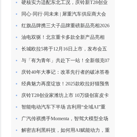
硬核实力适配东北工况，庆铃新T28创业
家长春上市圆满收官
同心·同行·同未来 | 犀重汽车供应商大会
圆满落幕
红旗品牌携三大子品牌重磅新品亮相2026
北京车展
油电双驱！北京重卡多款全新产品亮相
2026合作伙伴大会
长城欧拉5将于12月16日上市，发布会五
大看点提前揭秘！
与「有为青年」共赴下一站！全新领克07
EM-P上市限时价13.98万起
庆铃40年大事记：改革先行者的破冰答卷
（1985-1993）
经典魅力再度绽放！2025款欧拉好猫预售
启程，8.98万元起！
庆铃T28创业家潍坊上市 10万级创富皮卡
再树标杆
智能电动汽车下半场 吉利用“全域AI”重
塑安全边界
广汽传祺携手Momenta，智驾大模型全场
景落地
解密吉利黑科技，如何用AI赋能动力，重