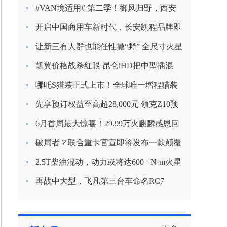
新定义混动节能？
#VAN境适用# 第二季！御风归野，西安
房车之旅
开启中国商用车新时代，长安凯程品牌即
将焕新启航
让新三有人群也能任性撒“野” 全尺寸火星
9越野版渲染图曝光
凯翼价格战杀红眼 昆仑iHD把中型插混
SUV杀到9.99万
哪吒S猎装正式上市！全球唯一增程猎装
轿车起售价15.99万
先享预订权益至高超28,000元 领克Z10预
订开启
6月首周最大惊喜！29.99万火麒麟感恩回
归！
破局者？联合重卡官宣即将发布一款颠覆
行业的产品！
2.5T柴油混动，动力或将达600+ N·m火星
皮卡越野越心动
再战中大型，飞凡第三台车命名RC7