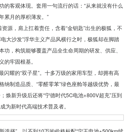
功的客观体现。套用一句流行的话：“从来就没有什么
年累月的厚积薄发。”
资源，肩上扛着责任，含着“金钥匙”出生的极狐，不
彩电大沙发”浮华主义产品风横行之时，极狐却在脚踏
本功，构筑能够覆盖产品全生命周期的研发、供应、
义的牢固根基。
族最闪耀的“双子星”。十多万级的家用车型，却拥有高
格纳制造品质、“零醛零苯”绿色座舱等越级优势，最
一；焕新升级后还将“宁德时代5C电池+800V超充”压到
km，成为新时代高端技术普及者。
新选择”，以不到10万的价格标配“宁王电池+500km续