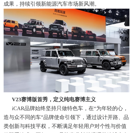
成果，持续引领新能源汽车市场新风潮。
V23赛博版
首秀，定义纯电赛博主义
iCAR品牌始终坚持只做特色车，在“为年轻的心，
造与众不同的车”品牌使命引领下，通过设计开路、品
类创新与科技平权，不断满足年轻用户对个性与价值