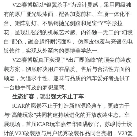
V23赛博版以“银翼杀手”为设计灵感，采用同级独
有的原厂哑光银漆面，配备加宽前杠、车顶一体化平
台、矩阵射灯、不锈钢抛光侧踏和尾窗“Y”字形拉
花，呈现出强烈的机械艺术感。内饰独一无二的“幻境
白”配色，融合超纤耐污面料、仿麂皮包覆与亮银色电
镀饰件，实现从外至内的赛博美学统一。
V23赛博版真正实现了“出厂即巅峰”的顶尖前装改
装方案，彻底解决用户在品质、售后与合法性方面的
顾虑，为追求个性、趣味与品质的汽车爱好者提供了
一台触手可及的梦想座驾。
生态
扩容
，
玩出强大不止于车
iCAR的愿景不止于打造新能源经典车，更致力于
与“高能玩家”共同构建持续进化的开放改装生态。车
展现场，首届iCAR玩车嘉年华圆满收官。苏峻博士设
计的V23改装版与用户优秀改装作品同台亮相，V23复