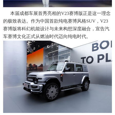
本届成都车展首秀亮相的V23赛博版正是这一理念
的极致表达。作为中国首款纯电赛博风格SUV，V23
赛博版将科幻机能设计与未来构想深度融合，宣告汽
车赛博文化正式从燃油时代迈向纯电时代。