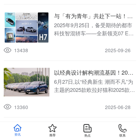
与「有为青年」共赴下一站！全
新领克07 EM-P上市限时价13.98
2025年9月25日，备受期待的都市
万起
科技智混轿车——全新领克07 EM-
P正式上市。新车深刻理解当代“有
为青年”在奋斗路上对座驾“既要、
13438
2025-09-26
又要、还要”的全能需求，推出三款
配置，上市限时价13.98万元起，并
以经典设计解构潮流基因！2025
献出8重限时福利。
款欧拉好猫限时换新价7.98万起
6月27日,以“经典新生 潮而不凡”为
主题的2025款欧拉好猫和2025款欧
拉好猫GT木兰版上市发布会,在位
于中国保定的长城汽车技术中心盛
13360
2025-06-28
大启幕。
经典魅力再度绽放！2025款欧拉
资讯
推荐
热点
联系
好猫预售启程，8.98万元起！
6月12日,“遇见经典”2025款欧拉好